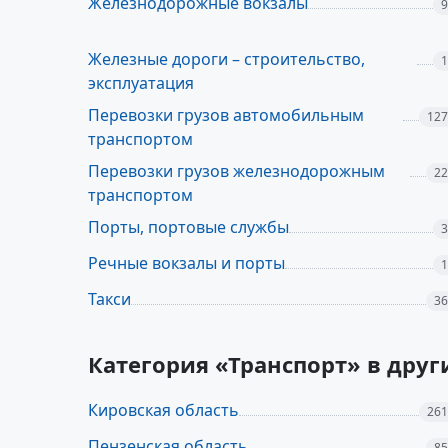
Железнодорожные вокзалы
9
Железные дороги – строительство,
1
эксплуатация
Перевозки грузов автомобильным
127
транспортом
Перевозки грузов железнодорожным
22
транспортом
Порты, портовые службы
3
Речные вокзалы и порты
1
Такси
36
Категория «Транспорт» в дру
Кировская область
261
Пензенская область
85