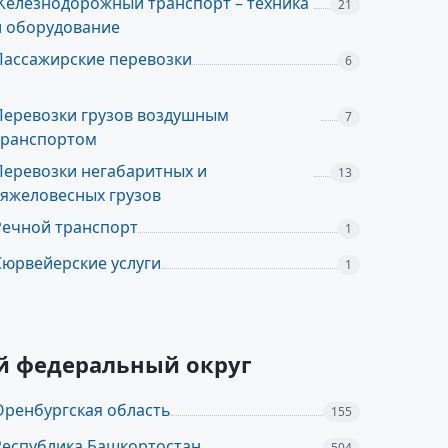
Железнодорожный транспорт – техника
21
и оборудование
Пассажирские перевозки
6
Перевозки грузов воздушным
7
транспортом
Перевозки негабаритных и
13
тяжеловесных грузов
Речной транспорт
1
Сюрвейерские услуги
1
ий федеральный округ
Оренбургская область
155
Республика Башкортостан
504