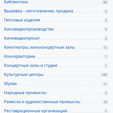
Библиотеки
64
Вышивка – изготовление, продажа
2
Гипсовые изделия
3
Киновидеопроизводство
5
Киновидеопрокат
2
Кинотеатры, киноконцертные залы
12
Консерватории
1
Концертные залы и студии
1
Культурные центры
109
Музеи
11
Народные промыслы
2
Ремесла и художественные промыслы
10
Реставрационные организации
7