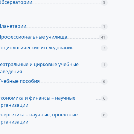
Обсерватории
5
Планетарии
1
Профессиональные училища
41
Социологические исследования
3
Театральные и цирковые учебные
1
заведения
Учебные пособия
6
Экономика и финансы – научные
6
организации
Энергетика – научные, проектные
6
организации