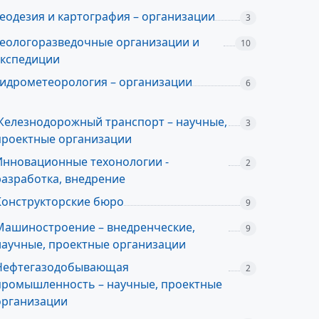
Геодезия и картография – организации
3
Геологоразведочные организации и
10
экспедиции
Гидрометеорология – организации
6
Железнодорожный транспорт – научные,
3
проектные организации
Инновационные техонологии -
2
разработка, внедрение
Конструкторские бюро
9
Машиностроение – внедренческие,
9
научные, проектные организации
Нефтегазодобывающая
2
промышленность – научные, проектные
организации