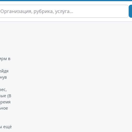
ирм в
ейдя
нув
рес,
ные (В
время
ьное
ны ещё