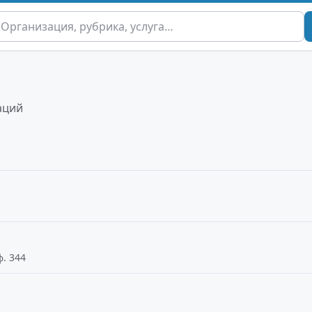
аций
ф. 344