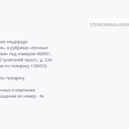
✎
Редактировать опис
ния эльдорадо
ия», в рубриках «Ночные
реи» под номером 468951.
троителей просп., д. 22А.
и по телефону +7(8453)
по телефону
анных о компании
ращении ее номер - №