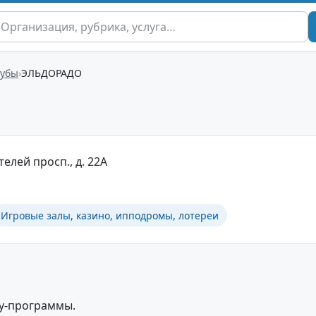
лубы
ЭЛЬДОРАДО
телей просп., д. 22А
Игровые залы, казино, ипподромы, лотереи
оу-программы.