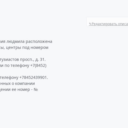
✎
Редактировать опис
ания людмила расположена
ксы, центры под номером
зиастов просп., д. 31.
и по телефону +7(8452)
телефону +78452439901.
анных о компании
щении ее номер - №