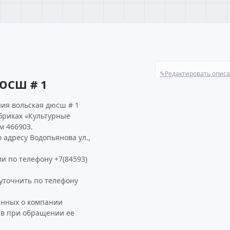
✎
Редактировать опис
ЮСШ # 1
ния вольская дюсш # 1
убриках «Культурные
м 466903.
адресу Водопьянова ул.,
и по телефону +7(84593)
точнить по телефону
анных о компании
ав при обращении ее